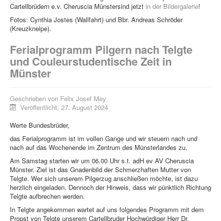
Cartellbrüdern e.v. Cheruscia Münstersind jetzt
in der Bildergalerie
!
Fotos: Cynthia Jostes (Wallfahrt) und Bbr. Andreas Schröder
(Kreuzkneipe).
Ferialprogramm Pilgern nach Telgte
und Couleurstudentische Zeit in
Münster
Geschrieben von
Felix Josef Mey
Veröffentlicht: 27. August 2024
Werte Bundesbrüder,
das Ferialprogramm ist im vollen Gange und wir steuern nach und
nach auf das Wochenende im Zentrum des Münsterlandes zu.
Am Samstag starten wir um 06.00 Uhr s.t. adH ev AV Cheruscia
Münster. Ziel ist das Gnadenbild der Schmerzhaften Mutter von
Telgte. Wer sich unserem Pilgerzug anschließen möchte, ist dazu
herzlich eingeladen. Dennoch der Hinweis, dass wir pünktlich Richtung
Telgte aufbrechen werden.
In Telgte angekommen wartet auf uns folgendes Programm mit dem
Propst von Telgte unserem Cartellbruder Hochwürdiger Herr Dr.