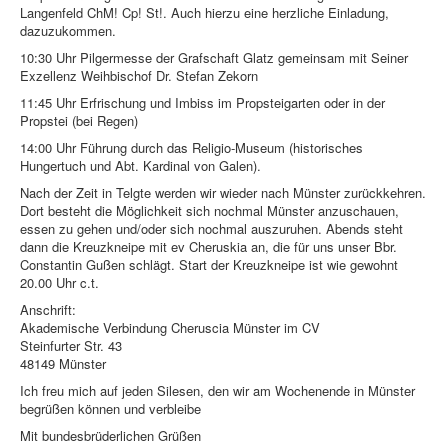
Langenfeld ChM! Cp! St!. Auch hierzu eine herzliche Einladung,
dazuzukommen.
10:30 Uhr Pilgermesse der Grafschaft Glatz gemeinsam mit Seiner
Exzellenz Weihbischof Dr. Stefan Zekorn
11:45 Uhr Erfrischung und Imbiss im Propsteigarten oder in der
Propstei (bei Regen)
14:00 Uhr Führung durch das Religio-Museum (historisches
Hungertuch und Abt. Kardinal von Galen).
Nach der Zeit in Telgte werden wir wieder nach Münster zurückkehren.
Dort besteht die Möglichkeit sich nochmal Münster anzuschauen,
essen zu gehen und/oder sich nochmal auszuruhen. Abends steht
dann die Kreuzkneipe mit ev Cheruskia an, die für uns unser Bbr.
Constantin Gußen schlägt. Start der Kreuzkneipe ist wie gewohnt
20.00 Uhr c.t.
Anschrift:
Akademische Verbindung Cheruscia Münster im CV
Steinfurter Str. 43
48149 Münster
Ich freu mich auf jeden Silesen, den wir am Wochenende in Münster
begrüßen können und verbleibe
Mit bundesbrüderlichen Grüßen