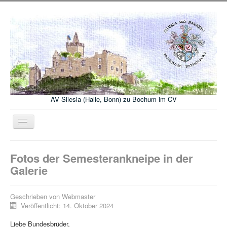
AV Silesia (Halle, Bonn) zu Bochum im CV
Navigation
an/aus
Wir über uns
Fotos der Semesterankneipe in der
Termine
Galerie
Aktuelles
Geschrieben von
Webmaster
Wohnen
Veröffentlicht: 14. Oktober 2024
Chargen
Liebe Bundesbrüder,